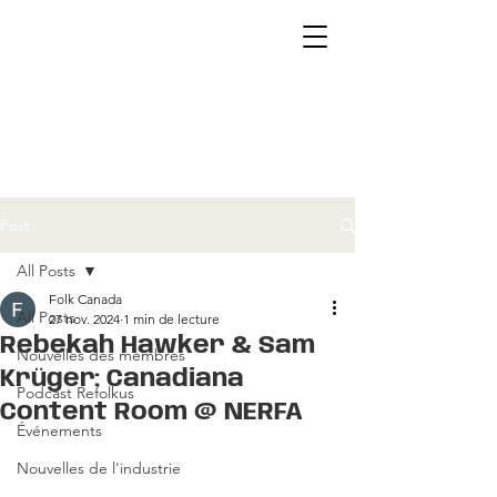
Post
All Posts
Folk Canada
All Posts
27 nov. 2024
1 min de lecture
Rebekah Hawker & Sam
Nouvelles des membres
Krüger: Canadiana
Podcast Refolkus
Content Room @ NERFA
Événements
Nouvelles de l'industrie