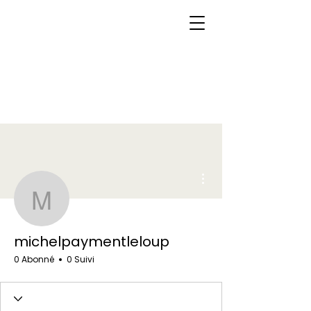
Plus d'actions
michelpaymentleloup
michelpaymentleloup
0 Abonné
0 Suivi