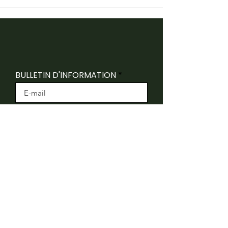
BULLETIN D'INFORMATION
INSCRIVEZ-VOUS
Folk Canada reconnaît que ses bureaux sont
situés sur le territoire traditionnel non cédé du
peuple algonquin Anishnaabeg.
Folk Canada remercie le ministère du Patrimoine