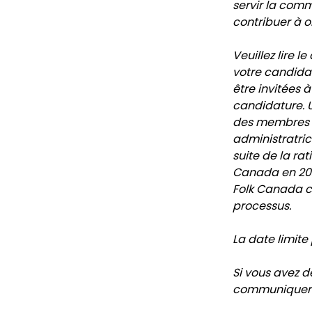
servir la comm
contribuer à or
Veuillez lire l
votre candida
être invitées 
candidature. U
des membres de
administratri
suite de la rat
Canada en 2026
Folk Canada ch
processus.
La date limite
Si vous avez d
communiquer av