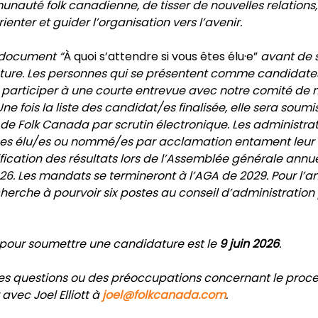
unauté folk canadienne, de tisser de nouvelles relations, 
ienter et guider l’organisation vers l’avenir.
e document “
À quoi s’attendre si vous êtes élu·e”
 avant de 
ture. Les personnes qui se présentent comme candidates
à participer à une courte entrevue avec notre comité de m
ne fois la liste des candidat/es finalisée, elle sera soumi
 Folk Canada par scrutin électronique. Les administrate
ces élu/es ou nommé/es par acclamation entament leur 
ification des résultats lors de l’Assemblée générale annuel
. Les mandats se termineront à l’AGA de 2029. Pour l’an
erche à pourvoir six postes au conseil d’administration 
 pour soumettre une candidature est le 
9 juin 2026
. 
es questions ou des préoccupations concernant le process
ec Joel Elliott à 
joel@folkcanada.com
.