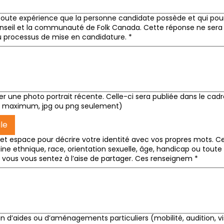
 toute expérience que la personne candidate possède et qui pour
onseil et la communauté de Folk Canada. Cette réponse ne sera
u processus de mise en candidature.
*
ser une photo portrait récente. Celle-ci sera publiée dans le cad
Mo maximum, jpg ou png seulement)
le
r cet espace pour décrire votre identité avec vos propres mots. C
gine ethnique, race, orientation sexuelle, âge, handicap ou toute
 vous vous sentez à l’aise de partager. Ces renseignem
*
 d’aides ou d’aménagements particuliers (mobilité, audition, vi