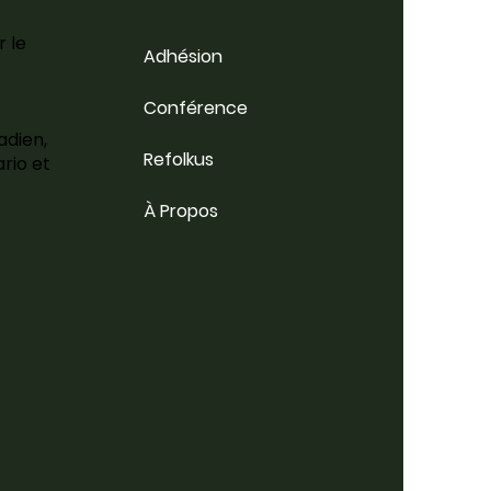
r le
Adhésion
Conférence
adien,
Refolkus
rio et
À Propos