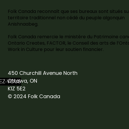
Folk Canada reconnaît que ses bureaux sont situés su
territoire traditionnel non cédé du peuple algonquin
Anishnaabeg.
Folk Canada remercie le ministère du Patrimoine can
Ontario Creates, FACTOR, le Conseil des arts de l’Onta
Work in Culture pour leur soutien financier.
450 Churchill Avenue North
Ottawa, ON
EZ-VOUS
K1Z 5E2
© 2024 Folk Canada