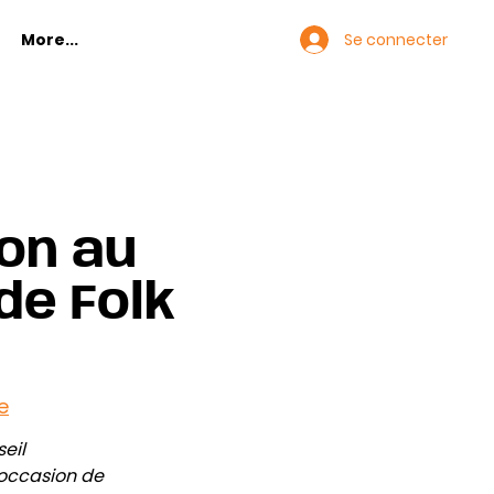
Se connecter
More...
on au
de Folk
e
il 
occasion de 