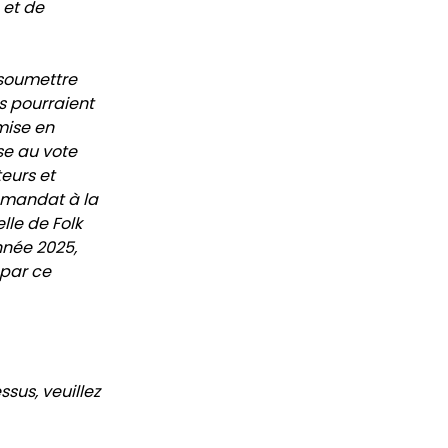
et de 
soumettre 
 pourraient 
ise en 
se au vote 
urs et 
mandat à la 
le de Folk 
née 2025, 
par ce 
us, veuillez 