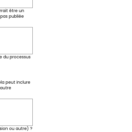
rait être un
 pas publiée
re du processus
ela peut inclure
 autre
sion ou autre) ?