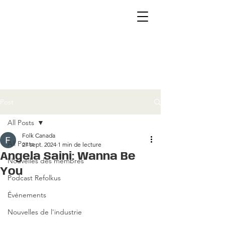
Post
All Posts
Folk Canada
All Posts
27 sept. 2024
1 min de lecture
Angela Saini: Wanna Be
Nouvelles des membres
You
Podcast Refolkus
Événements
Nouvelles de l'industrie