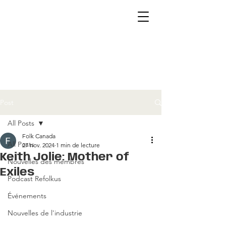
Post
All Posts
Folk Canada
All Posts
27 nov. 2024
1 min de lecture
Keith Jolie: Mother of
Nouvelles des membres
Exiles
Podcast Refolkus
Événements
Nouvelles de l'industrie