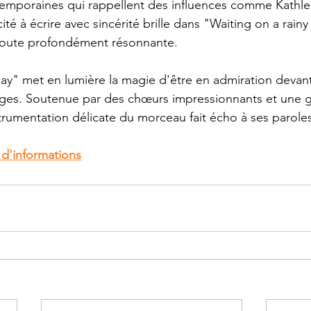
temporaines qui rappellent des influences comme Kathl
té à écrire avec sincérité brille dans "Waiting on a rainy
coute profondément résonnante.
day" met en lumière la magie d'être en admiration devant 
ages. Soutenue par des chœurs impressionnants et une g
trumentation délicate du morceau fait écho à ses parole
 d'informations