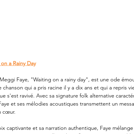
 on a Rainy Day
 Meggi Faye, "Waiting on a rainy day", est une ode émo
 chanson qui a pris racine il y a dix ans et qui a repris v
 s'est ravivé. Avec sa signature folk alternative caractér
Faye et ses mélodies acoustiques transmettent un messa
u cœur.
x captivante et sa narration authentique, Faye mélange 