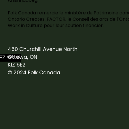
Anishnaabeg.
Folk Canada remercie le ministère du Patrimoine can
Ontario Creates, FACTOR, le Conseil des arts de l’Onta
Work in Culture pour leur soutien financier.
450 Churchill Avenue North
Ottawa, ON
EZ-VOUS
K1Z 5E2
© 2024 Folk Canada