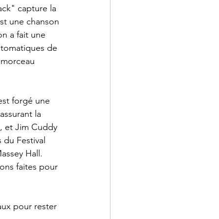
ck" capture la 
est une chanson 
n a fait une 
antomatiques de 
e morceau 
.
est forgé une 
assurant la 
, et Jim Cuddy 
 du Festival 
assey Hall.
ons faites pour 
ux pour rester 