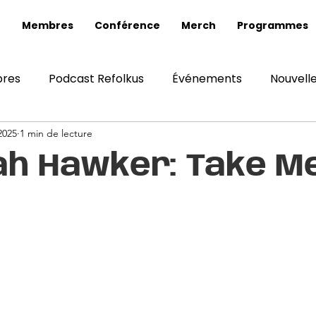
Membres
Conférence
Merch
Programmes
bres
Podcast Refolkus
Événements
Nouvelle
 2025
1 min de lecture
h Hawker: Take M