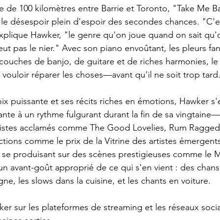
 de 100 kilomètres entre Barrie et Toronto, "Take Me Ba
 le désespoir plein d'espoir des secondes chances. "C'
 explique Hawker, "le genre qu'on joue quand on sait qu'o
eut pas le nier." Avec son piano envoûtant, les pleurs f
es couches de banjo, de guitare et de riches harmonies, l
 vouloir réparer les choses—avant qu'il ne soit trop tard
x puissante et ses récits riches en émotions, Hawker s'
nte à un rythme fulgurant durant la fin de sa vingtaine—
rtistes acclamés comme The Good Lovelies, Rum Ragged
nctions comme le prix de la Vitrine des artistes émergents
t se produisant sur des scènes prestigieuses comme le M
n avant-goût approprié de ce qui s'en vient : des chans
e, les slows dans la cuisine, et les chants en voiture.
r sur les plateformes de streaming et les réseaux socia