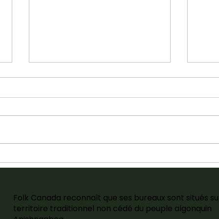
Appel de candidatures :
Refo
Élection 2026 – Conseil
and 
d’administration de Folk
Int
Canada
Con
Roe
Folk Canada reconnaît que ses bureaux sont situés su
territoire traditionnel non cédé du peuple algonquin