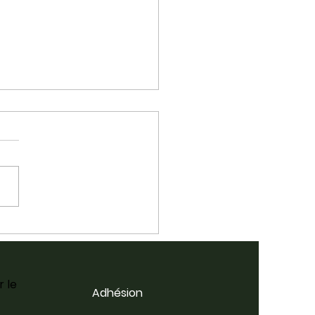
lkus Podcast - Folk+
the Folk Alliance
ernational
ference w/ Jennifer
r le
Adhésion