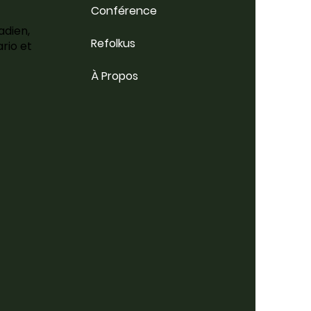
Conférence
adien,
Refolkus
rio et
À Propos