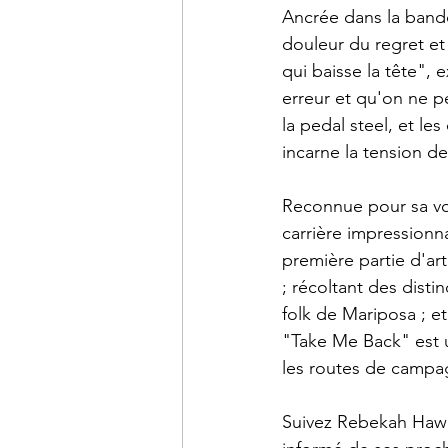
Ancrée dans la bande
douleur du regret et
qui baisse la tête",
erreur et qu'on ne p
la pedal steel, et l
incarne la tension de
Reconnue pour sa voi
carrière impressionna
première partie d'a
; récoltant des disti
folk de Mariposa ; e
"Take Me Back" est u
les routes de campagn
Suivez Rebekah Hawke