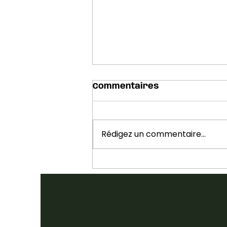
Commentaires
Rédigez un commentaire...
LES ARTISTES EN VITRINE
SONT DÉVOILÉS :
CONFÉRENCE FOLK
CANADA 2026