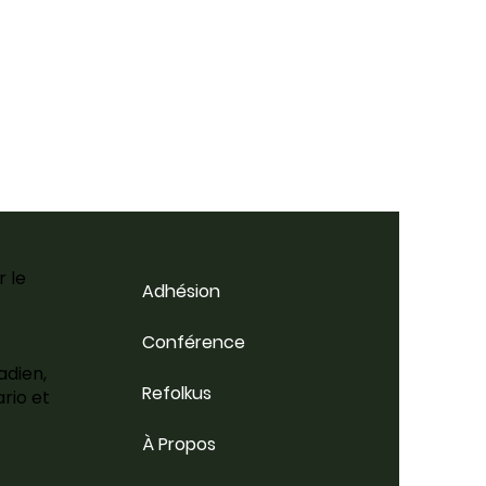
r le
Adhésion
Conférence
adien,
Refolkus
rio et
À Propos