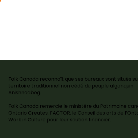
Folk Canada reconnaît que ses bureaux sont situés su
territoire traditionnel non cédé du peuple algonquin
Anishnaabeg.
Folk Canada remercie le ministère du Patrimoine can
Ontario Creates, FACTOR, le Conseil des arts de l’Onta
Work in Culture pour leur soutien financier.