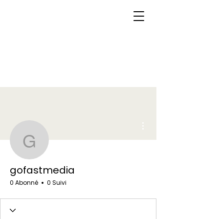
Plus d'actions
gofastmedia
gofastmedia
0 Abonné
0 Suivi