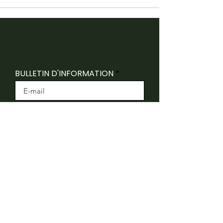
BULLETIN D'INFORMATION
INSCRIVEZ-VOUS
Folk Canada reconnaît que ses bureaux sont
situés sur le territoire traditionnel non cédé du
peuple algonquin Anishnaabeg.
Folk Canada remercie le ministère du Patrimoine