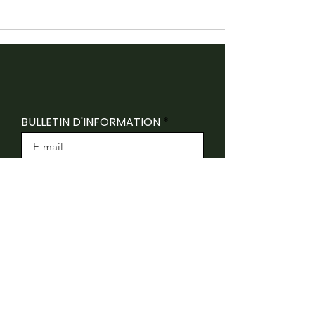
BULLETIN D'INFORMATION
INSCRIVEZ-VOUS
Folk Canada reconnaît que ses bureaux sont
situés sur le territoire traditionnel non cédé du
peuple algonquin Anishnaabeg.