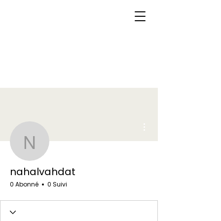
Plus d'actions
nahalvahdat
nahalvahdat
0 Abonné
0 Suivi