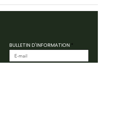
BULLETIN D'INFORMATION
INSCRIVEZ-VOUS
Folk Canada reconnaît que ses bureaux sont
situés sur le territoire traditionnel non cédé du
peuple algonquin Anishnaabeg.
Folk Canada remercie le ministère du Patrimoine