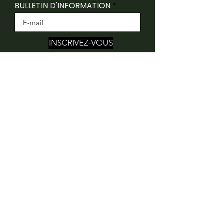
BULLETIN D'INFORMATION
INSCRIVEZ-VOUS
Folk Canada reconnaît que ses bureaux sont
situés sur le territoire traditionnel non cédé du
peuple algonquin Anishnaabeg.
Folk Canada remercie le ministère du Patrimoine
canadien, Ontario Creates, FACTOR, le Conseil
des arts de l’Ontario et Work in Culture pour leur
soutien financier.
450 Churchill Avenue North
Ottawa, ON
K1Z 5E2
© 2024 Folk Canada