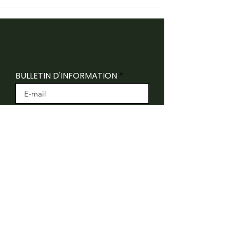
BULLETIN D'INFORMATION
INSCRIVEZ-VOUS
Folk Canada reconnaît que ses bureaux sont
situés sur le territoire traditionnel non cédé du
peuple algonquin Anishnaabeg.
Folk Canada remercie le ministère du Patrimoine